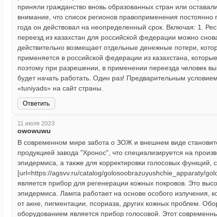
приняли гражданство вновь образованных стран или оставали
внимание, что список регионов правоприменения постоянно п
года он действовал на неопределенный срок. Включая: 1. Ре
переезд из казахстан для российской федерации можно снова
действительно возмещает отдельные денежные потери, котор
применяется в российской федерации из казахстана, которы
поэтому при разрешении, в применении переезда человек вын
будет начать работать. Один раз! Предварительным условием 
«tuniyads» на сайт страны.
Ответить
11 июля 2023
owowuwu
В современном мире забота о ЗОЖ и внешнем виде становитс
продукцией завода "Хронос", что специализируется на прои
эпидермиса, а также для корректировки голосовых функций, 
[url=https://agsvv.ru/catalog/golosoobrazuyushchie_apparaty
является прибор для регенерации кожных покровов. Это выс
эпидермиса. Лампа работает на основе особого излучения, к
от акне, пигментации, псориаза, других кожных проблем. Об
оборудованием является прибор голосовой. Этот современны