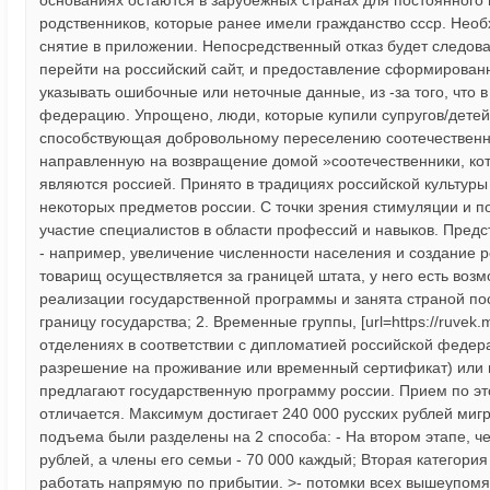
основаниях остаются в зарубежных странах для постоянног
родственников, которые ранее имели гражданство ссср. Нео
снятие в приложении. Непосредственный отказ будет следова
перейти на российский сайт, и предоставление сформированн
указывать ошибочные или неточные данные, из -за того, что в
федерацию. Упрощено, люди, которые купили супругов/детей/
способствующая добровольному переселению соотечественник
направленную на возвращение домой »соотечественники, кот
являются россией. Принято в традициях российской культуры
некоторых предметов россии. С точки зрения стимуляции и п
участие специалистов в области профессий и навыков. Пред
- например, увеличение численности населения и создание 
товарищ осуществляется за границей штата, у него есть воз
реализации государственной программы и занята страной пос
границу государства; 2. Временные группы, [url=https://ruvek
отделениях в соответствии с дипломатией российской федер
разрешение на проживание или временный сертификат) или п
предлагают государственную программу россии. Прием по это
отличается. Максимум достигает 240 000 русских рублей миг
подъема были разделены на 2 способа: - На втором этапе, ч
рублей, а члены его семьи - 70 000 каждый; Вторая категори
работать напрямую по прибытии. >- потомки всех вышеупомя