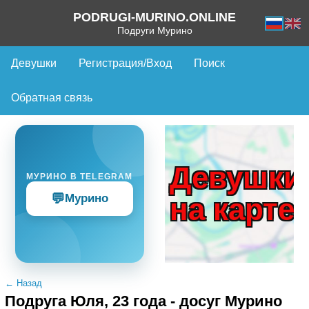
PODRUGI-MURINO.ONLINE
Подруги Мурино
Девушки
Регистрация/Вход
Поиск
Обратная связь
Девушки
МУРИНО В TELEGRAM
💬
Мурино
на карте
← Назад
Подруга Юля, 23 года - досуг Мурино