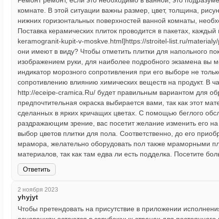
Ремонт ремонт, если это необходимо в ванной, это подразу
комнате. В этой ситуации важны размер, цвет, толщина, рис
нижних горизонтальных поверхностей ванной комнаты, необх
Поставка керамических плиток проводится в пакетах, каждый из к
keramogranit-kupit-v-moskve.html]https://stroitel-list.ru/mate
они имеют в виду? Чтобы отметить плитки для напольного по
изображением руки, для наиболее подробного экзамена вы мо
индикатор морозного сопротивления при его выборе не тольк
сопротивлению влиянию химических веществ на продукт. В ча
http://eceipe-cramica.Ru/ будет правильным вариантом для 
предпочтительная окраска выбирается вами, так как этот ма
сделанных в ярких кричащих цветах. С помощью беглого обс
раздражающим зрение, вас посетит желание изменить его на 
выбор цветов плитки для пола. Соответственно, до его прио
мрамора, желательно оборудовать пол также мраморными пл
материалов, так как там едва ли есть подделка. Посетите б
Ответить
2 ноября 2023
yhyjyt
Чтобы претендовать на присутствие в приложении исполнения